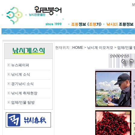
현재위치
:
HOME
>
낚시계 이모저모
>
업체/인물 
뉴스페이퍼
낚시계 소식
경기낚시 소식
낚시계 취재현장
업체/인물 탐방