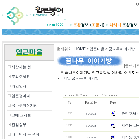
현재위치
:
HOME
>
입큰마을
>
꿈나무이야기방
[글쓰기,
사람사는 정
- 본 꿈나무이야기방은 고등학생 이하의 소년 & 
도와주세요
지난 꿈나무 이야기방
가입인사
입큰갤러리
1032
|
1/52
No
Posted by
Type
꿈나무이야기방
somda
관악구서빙
1032
그때 그시절
진검승부
somda
지석동 고등
1031
타국에서 온 편지
somda
지저동 중학
1030