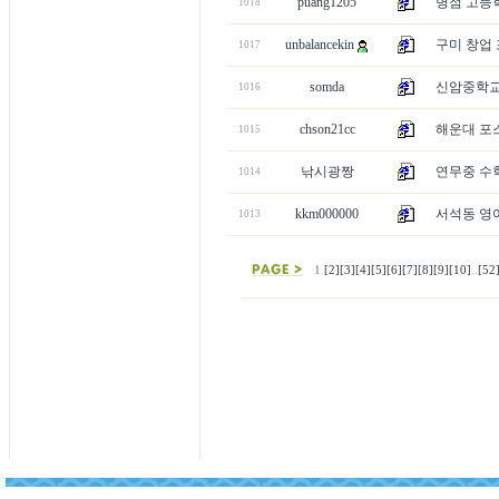
puang1205
병점 고등학
1018
unbalancekin
구미 창업 
1017
somda
신암중학교 
1016
chson21cc
해운대 포스
1015
낚시광짱
연무중 수학
1014
kkm000000
서석동 영어
1013
1
[2]
[3]
[4]
[5]
[6]
[7]
[8]
[9]
[10]
..
[52