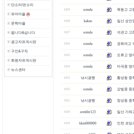
단소리/쓴소리
somda
목동고 고
1029
유머마을
kakao
일산 성인영
1028
문학마을
somda
석관고 고2
팝니다&삽니다
1027
광고자유게시판
somda
경희여고 
1026
구인&구직
somda
오류고 영
1025
회원자유게시판
somda
마곡중 영
1024
뉴스센터
낚시광짱
황성동 중학
1023
somda
강빛중 중
1022
낚시광짱
창성동 중학
1021
semhhr123
일산 가좌고
1020
kkm000000
인천 코딩과
1019