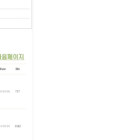
Date
Hit
6/04/06
717
4/09/09
1582