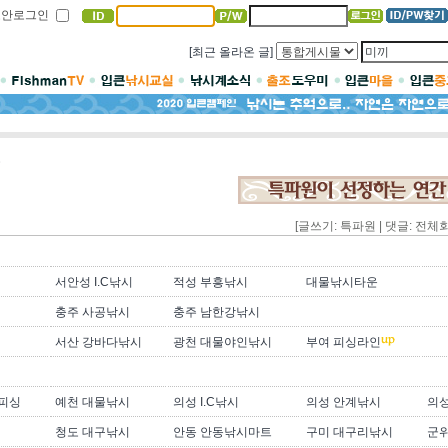
보안로그인
[최근 올라온 글]
보
[글쓰기: 특파원 | 댓글: 전체
서안성 I.C낚시
적성 부흥낚시
대물낚시타운
충주 사공낚시
충주 남한강낚시
서산 강바다낚시
광천 대물야인낚시
부여 피싱라인
피싱
예천 대물낚시
의성 I.C낚시
의성 안계낚시
의
청도 대구낚시
안동 안동낚시마트
구미 대구리낚시
군위