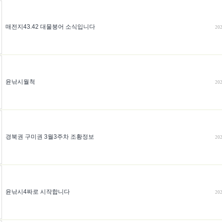
매전지43.42 대물붕어 소식입니다
202
윤낚시월척
202
경북권 구미권 3월3주차 조황정보
202
윤낚시4짜로 시작합니다
202