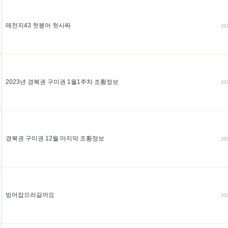
매전지43 첫붕어 첫사짜
202
2023년 경북권 구미권 1월1주차 조황정보
202
경북권 구미권 12월 마지막 조황정보
202
빙어잡으러갈까요
202