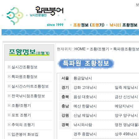
현재위치
:
HOME
>
조황/조행기
>
특파원조황정
실시간조황정보
특파원조황정보
서울
황금알낚시
실시간스마트조황정보
경기
강화 고대낚시
일죽 제일낚시
전국낚시점조황정보
충북
음성 대호낚시
금산 신신낚시
조황/조행기
충남
예산 한믈낚시
예당지낚시
포토 조행기
강원
신남 제일낚시
양구 양구낚시
추억의 조행기
경북
낚시와사람
영천 영남대물
경주 종합낚시
상주 498낚시
입큰붕어 화보집