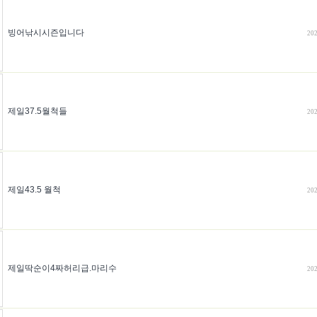
빙어낚시시즌입니다
202
제일37.5월척들
202
제일43.5 월척
202
제일딱순이4짜허리급.마리수
202