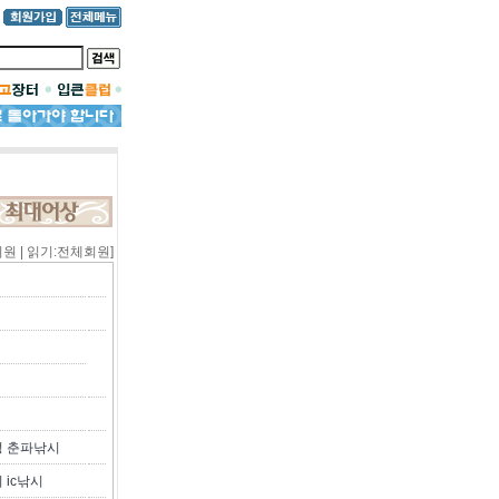
회원 | 읽기:전체회원]
성 춘파낚시
 ic낚시