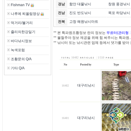
경남
함안 대물낚시
창원 풍경낚시
Fishman TV
전남
진도 반도낚시
목포 하당낚시
나루예 찌올림영상
전북
고창 해원낚시마트
먹거리/볼거리
쥴리의한강일기
** 본 특파원조황정보 란의 정보는
무료터(관리형 :
** 불철주야 정보 제공을 위해 힘 써주시는 특파원.
바다낚시정보
** 낚시터 또는 낚시관련 업체 등에서 댓가를 받
녹색포럼
16482
|
1/550
조황문의 Q/A
No
Posted by
Type
기타 Q/A
대구리낚시
16482
대구리낚시
16481