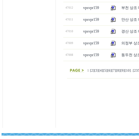
vpsvpr159
부천 상조 
47012
vpsvpr159
안산 상조 
47011
vpsvpr159
경산 상조 
47010
vpsvpr159
의정부 상조
47009
vpsvpr159
동두천 상조
47008
1
[2]
[3]
[4]
[5]
[6]
[7]
[8]
[9]
[10]
..
[23