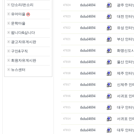
단소리/쓴소리
thdud4694
광주 인터넷
47024
유머마을
thdud4694
대전 인터넷
47023
문학마을
thdud4694
유성 인터넷
47022
팝니다&삽니다
thdud4694
부산 인터넷
47021
광고자유게시판
thdud4694
화명신도시 
구인&구직
47020
회원자유게시판
thdud4694
울산 인터넷
47019
뉴스센터
thdud4694
제주 인터넷
47018
thdud4694
신제주 인터
47017
thdud4694
서귀포 인터
47016
thdud4694
대구 인터넷
47015
thdud4694
서귀포 인터넷
47014
thdud4694
대두 인터넷 
47013