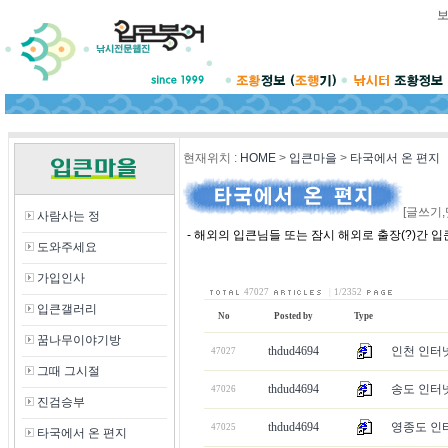
현재위치
:
HOME
>
입큰마을
>
타국에서 온 편지
[글쓰기,
사람사는 정
- 해외의 입큰님들 또는 잠시 해외로 출장(?)간 
도와주세요
가입인사
47027
|
1/2352
입큰갤러리
No
Posted by
Type
꿈나무이야기방
thdud4694
인천 인터넷
47027
그때 그시절
thdud4694
송도 인터넷
47026
진검승부
thdud4694
영종도 인터
47025
타국에서 온 편지