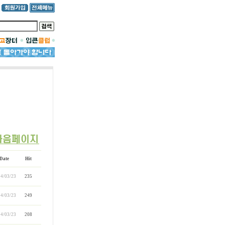
Date
Hit
4/03/23
235
4/03/23
249
4/03/23
208