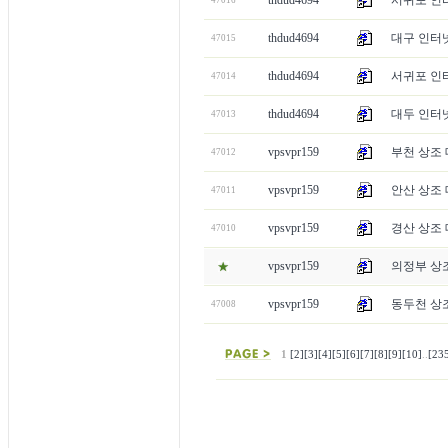
thdud4694
서귀포 인터
47016
thdud4694
대구 인터넷
47015
thdud4694
서귀포 인터넷
47014
thdud4694
대두 인터넷 
47013
vpsvpr159
부천 상조 
47012
vpsvpr159
안산 상조 
47011
vpsvpr159
경산 상조 
47010
vpsvpr159
의정부 상조
vpsvpr159
동두천 상조
47008
1
[2]
[3]
[4]
[5]
[6]
[7]
[8]
[9]
[10]
..
[23