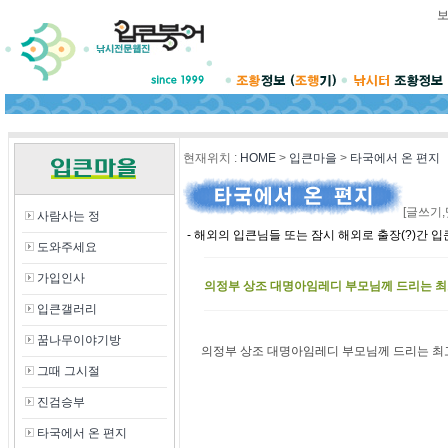
현재위치
:
HOME
>
입큰마을
>
타국에서 온 편지
[글쓰기,
사람사는 정
- 해외의 입큰님들 또는 잠시 해외로 출장(?)간 
도와주세요
가입인사
의정부 상조 대명아임레디 부모님께 드리는 최
입큰갤러리
꿈나무이야기방
의정부 상조 대명아임레디 부모님께 드리는 최
그때 그시절
진검승부
타국에서 온 편지