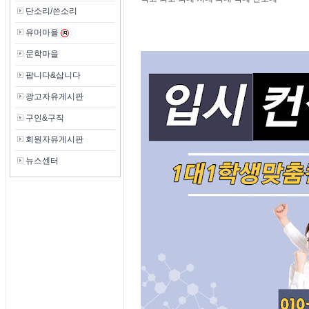
단소리/쓴소리
유머마을
문학마을
팝니다&삽니다
광고자유게시판
구인&구직
회원자유게시판
뉴스센터