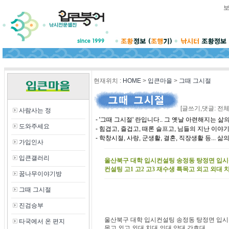
현재위치
:
HOME
>
입큰마을
>
그때 그시절
[글쓰기,댓글: 전체
사람사는 정
- '그때 그시절' 란입니다.. 그 옛날 아련해지는 
도와주세요
- 힘겹고, 즐겁고, 때론 슬프고, 님들의 지난 이야
- 학창시절, 사랑, 군생활, 결혼, 직장생활 등... 
가입인사
입큰갤러리
울산북구 대학 입시컨설팅 송정동 탕정면 입시
컨설팅 고1 고2 고3 재수생 특목고 외고 외대 
꿈나무이야기방
그때 그시절
진검승부
울산북구 대학 입시컨설팅 송정동 탕정면 입시상
타국에서 온 편지
목고 외고 외대 치대 의대 약대 간호대