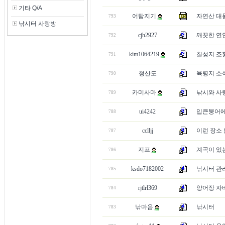
기타 Q/A
어탐지기
자연산 대
793
낚시터 사랑방
cjh2927
깨끗한 연
792
kim1064219
칠성지 조
791
청산도
육령지 소
790
카미사마
낚시와 사랑에
789
ui4242
입큰붕어에
788
cclljj
이런 장소 
787
지프
계곡이 있는
786
ksdo7182002
낚시터 관
785
rjtlrl369
양어장 자
784
낚마음
낚시터
783