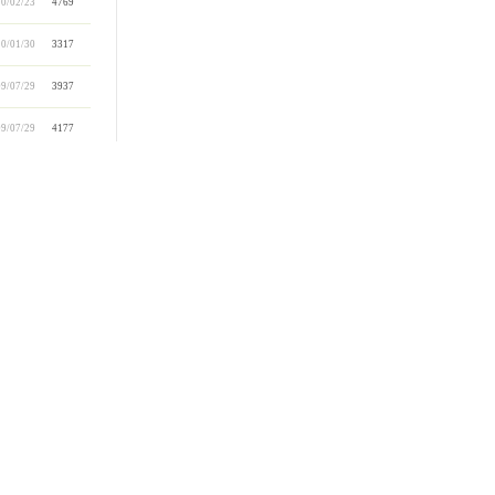
0/02/23
4769
0/01/30
3317
9/07/29
3937
9/07/29
4177
9/05/11
3720
9/01/08
4562