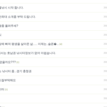
물낚시 시작 합니다.
201
안좌대 소개좀 부탁 드립니다.
201
황좀 올려주세?
201
식
201
 빠져 평생을 살아온 삶...... 이제는..슬픈�...
201
[4]
서는 호남권 낚시터정보가 없어 아쉽습니다.
201
없을까요???
201
[1]
 낚시터 좀...경기 충청권
201
리잘부탁해요
201
비터
201
[1]
201