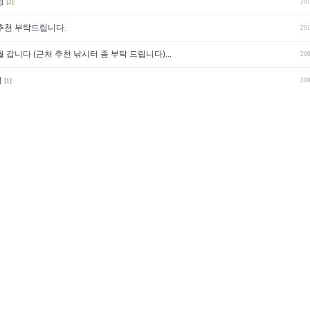
영
201
[2]
추천 부탁드립니다.
201
 갑니다 (근처 추천 낚시터 좀 부탁 드립니다)...
200
터
200
[1]
!
200
[2]
언 부탁합니다.
200
[1]
]
 시작페이지로
l
광고안내
l Total Members 108467 [ Lead's 1787 ] l Today 1449