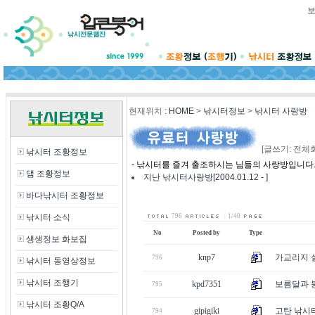
현재위치
:
HOME
>
낚시터정보
>
낚시터 사랑방
[글쓰기: 전체
낚시터 조황정보
- 낚시터를 즐겨 출조하시는 님들의 사랑방입니다
댐 조황정보
지난 낚시터사랑방[2004.01.12 - ]
바다낚시터 조황정보
낚시터 소식
796
|
1/40
No
Posted by
Type
생생정보 화보집
knp7
가교리지 
796
낚시터 동영상정보
낚시터 조행기
kpd7351
보름달과 붕어
795
낚시터 조황Q/A
gipigiki
고탄 낚시
794