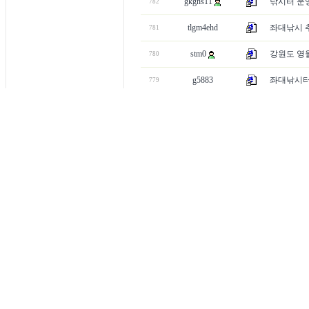
gkgns11
낚시터 운
782
tlgm4ehd
좌대낚시 
781
stm0
강원도 영월
780
g5883
좌대낚시
779
69timyoon
알려주세요!
778
kyunsu
장소좀 조
777
1
[2]
[3]
[4]
[5]
[6]
[7]
[8]
[9]
[10]
..
[40
입큰붕어 소개
l
개인정보 처리방침
l
이용약관
l
이메일추출 방지정책
l
입큰붕어를