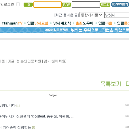
보안로그인
[최근 올라온 글]
회원 | 댓글: 정,본인인증회원 | 읽기:전체회원]
.
Subject
실망입니다
202
[1]
낚시의 상관관계 영상(feat. 송귀섭, 이광희, ...
202
터 외래종이 점령한듯
201
[2]