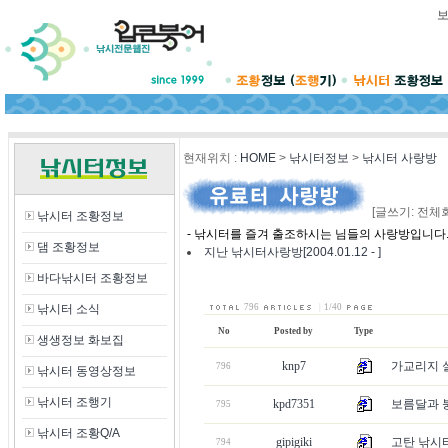
현재위치
:
HOME
>
낚시터정보
>
낚시터 사랑방
[글쓰기: 전체
낚시터 조황정보
- 낚시터를 즐겨 출조하시는 님들의 사랑방입니다
댐 조황정보
지난 낚시터사랑방[2004.01.12 - ]
바다낚시터 조황정보
낚시터 소식
796
|
1/40
No
Posted by
Type
생생정보 화보집
knp7
가교리지 
796
낚시터 동영상정보
낚시터 조행기
kpd7351
보름달과 붕어
795
낚시터 조황Q/A
gipigiki
고탄 낚시
794