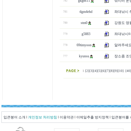
gkgns11
낚시터 운
782
tlgm4ehd
좌대낚시 
781
stm0
강원도 영월
780
g5883
좌대낚시
779
69timyoon
알려주세요!
778
kyunsu
장소좀 조
777
1
[2]
[3]
[4]
[5]
[6]
[7]
[8]
[9]
[10]
..
[40
입큰붕어 소개
l
개인정보 처리방침
l
이용약관
l
이메일추출 방지정책
l
입큰붕어를