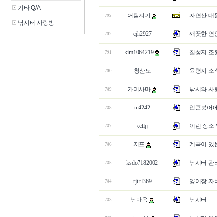
기타 Q/A
어탐지기
자연산 대
793
낚시터 사랑방
cjh2927
깨끗한 연
792
kim1064219
칠성지 조
791
청산도
육령지 소
790
카미사마
낚시와 사랑에
789
ui4242
입큰붕어에
788
cclljj
이런 장소 
787
지프
계곡이 있는
786
ksdo7182002
낚시터 관
785
rjtlrl369
양어장 자
784
낚마음
낚시터
783